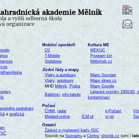
Mobilní operátoři
Kultura ME
oogle
O2
MEKUC
ahoo
T-Mobile
Program kin
ltavista
Vodafone
Mělníček.cz
ycos
Jízdní řády a mapy
olframAlpha
Vlaky a autobusy
Map
y
Seznam
Vlaky
,
autobusy
Mapy idnes.cz
MHD
Mělník
,
Praha
Mapy Google
správy
Letecké snímky 1950-60, 
Babitron,
info-tabule
řík
kontaminací
Počasí
tenského podnikání
ČHMI
,
radar
e-Počasí
Vít
ská
a
anglická
Medard-online
ICM.pl
yr.no
Tep
Ostatní
nam
Žádost o vystavení karty ISIC
PSČ
Slovník na
Seznamu
a
Centru
;
slovnik.cz
(umí i
lat