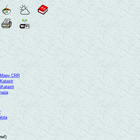
Mapy CRR
Katastr
iKatastr
mapa
r
lota
inu!
)