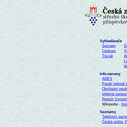
Vyhledávače
Seznam
G
Centrum
Y
Tiscali
A
L
W
Info-servery
ARES
Portál veřejné 
Obchodní rejst
Veřejná správa
Registr živnos
Wikipedie -
če
Seznamy
Telefonní sez
Česká pošta, 